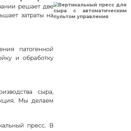
вании решает две
ьшает затраты на
ения патогенной
ойку и обработку
изводства сыра,
укция. Мы делаем
кальный пресс. В