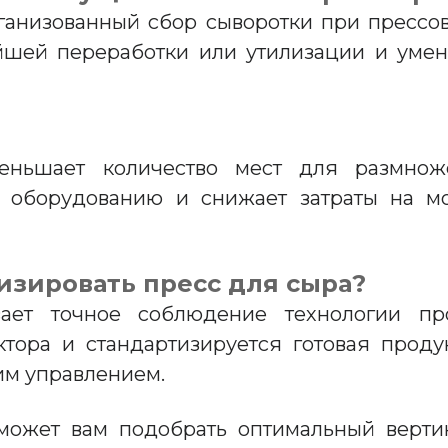
ганизованный сбор сыворотки при прессо
йшей переработки или утилизации и умен
еньшает количество мест для размнож
д оборудованию и снижает затраты на м
тизировать пресс для сыра?
вает точное соблюдение технологии про
ктора и стандартизируется готовая прод
ким управлением.
оможет вам подобрать оптимальный верти