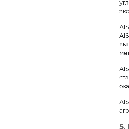
уг
эк
AI
AI
вы
мет
AI
ст
ок
AI
аг
5.