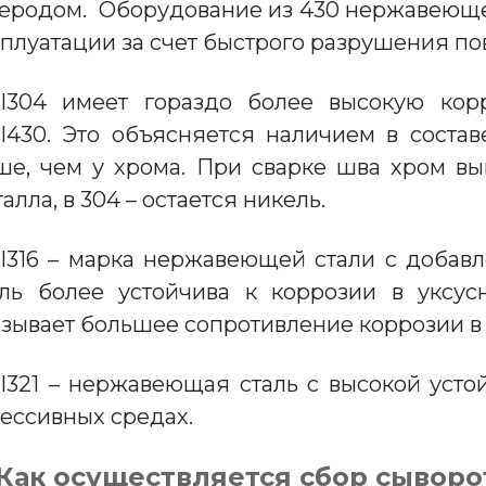
леродом. Оборудование из 430 нержавеющей 
сплуатации за счет быстрого разрушения по
SI304 имеет гораздо более высокую кор
SI430. Это объясняется наличием в состав
ше, чем у хрома. При сварке шва хром выг
алла, в 304 – остается никель.
SI316 – марка нержавеющей стали с добав
аль более устойчива к коррозии в уксус
азывает большее сопротивление коррозии в
SI321 – нержавеющая сталь с высокой усто
рессивных средах.
 Как осуществляется сбор сывор