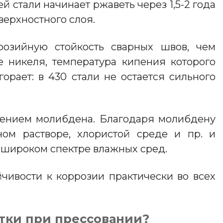
стали начинает ржаветь через 1,5-2 года
верхностного слоя.
розийную стойкость сварных швов, чем
е никеля, температура кипения которого
орает: в 430 стали не остается сильного
лением молибдена. Благодаря молибдену
ном растворе, хлористой среде и пр. и
 широком спектре влажных сред.
йчивости к коррозии практически во всех
отки при прессовании?