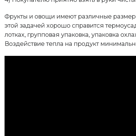
Фрукты и овощи имеют различные размеры
этой задачей хорошо справится термоуса
лотках, групповая упаковка, упаковка охл
Воздействие тепла на продукт минимальн