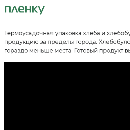
пленку
Термоусадочная упаковка хлеба и хлебоб
продукцию за пределы города. Хлебобуло
гораздо меньше места. Готовый продукт в