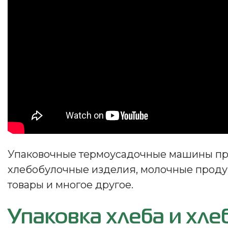
Упаковочные термоусадочные машины при
хлебобулочные изделия, молочные продук
товары и многое другое.
Упаковка хлеба и хл