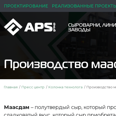
ПРОЕКТИРОВАНИЕ
РЕАЛИЗОВАННЫЕ ПРОЕКТ
СЫРОВАРНИ, ЛИНИ
ЗАВОДЫ
Производство маа
Главная
Пресс центр
Колонка технолога
Производство м
Маасдам
– полутвердый сыр, который пр
сладковатый вкус, который сыр приобрета