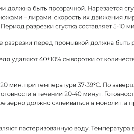
 должна быть прозрачной. Нарезается сгуст
ножами – лирами, скорость их движения лир
ериод разрезки сгустка составляет 5-10 ми
разрезки перед промывкой должна быть рН 6
теля удаляют 40±10% сыворотки от количест
-20 мин. при температуре 37-39°С. По заве
товности в течении 20-40 минут. Готовност
ое зерно должно склеиваться в монолит, а
ляют пастеризованную воду. Температура в