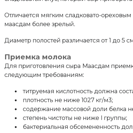
Отличается мягким сладковато-ореховым 
маасдам более зрелый.
Диаметр полостей различается от 1 до 5 с
Приемка молока
Для приготовления сыра Маасдам приемк
следующим требованиям:
титруемая кислотность должна состав
плотность не ниже 1027 кг/м3;
содержание массовой доли белка не
степень чистоты не ниже I группы;
бактериальная обсемененность долж