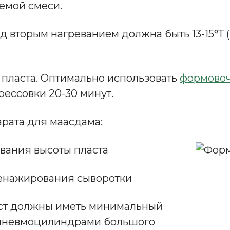
емой смеси.
вторым нагреванием должна быть 13-15°Т (рН
пласта. Оптимально использовать
формовоч
ессовки 20-30 минут.
рата для маасдама:
ования высоты пласта
енажирования сыворотки
ст должны иметь минимальный
 пневмоцилиндрами большого