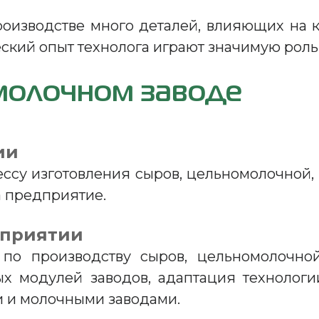
роизводстве много деталей, влияющих на к
еский опыт технолога играют значимую роль
 молочном заводе
ии
ессу изготовления сыров, цельномолочной,
а предприятие.
дприятии
 по производству сыров, цельномолочно
вых модулей заводов, адаптация технолог
 и молочными заводами.