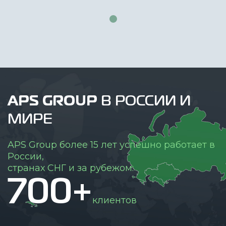
APS GROUP
В РОССИИ И
МИРЕ
APS Group более 15 лет успешно работает в
России,
странах СНГ и за рубежом:
700+
клиентов