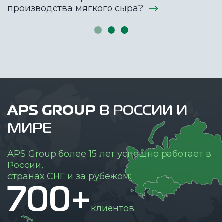
производства мягкого сыра?
APS GROUP
В РОССИИ И
МИРЕ
APS Group более 15 лет успешно работает в
России,
странах СНГ и за рубежом:
700+
клиентов