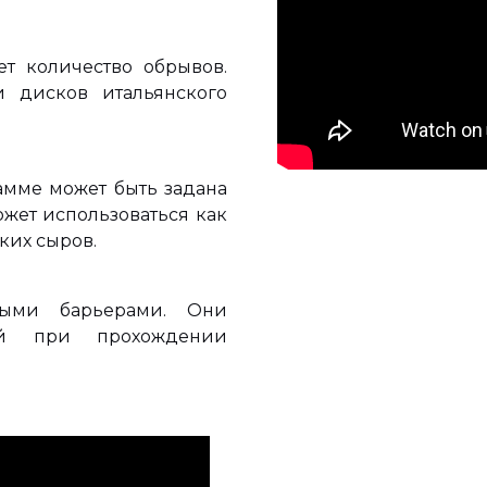
т количество обрывов.
и дисков итальянского
амме может быть задана
жет использоваться как
ких сыров.
ными барьерами. Они
ий при прохождении