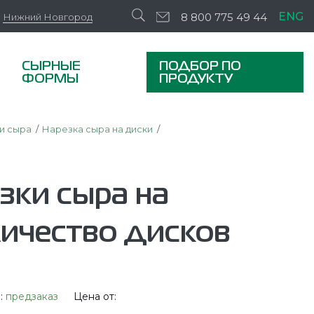
ENG
8 800 775 49 44
Нижний Новгород
СЫРНЫЕ
ПОДБОР ПО
ФОРМЫ
ПРОДУКТУ
и сыра
Нарезка сыра на диски
зки сыра на
личество дисков
:
предзаказ
Цена от: