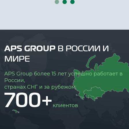
APS GROUP
В РОССИИ И
МИРЕ
APS Group более 15 лет успешно работает в
России,
странах СНГ и за рубежом:
700+
клиентов