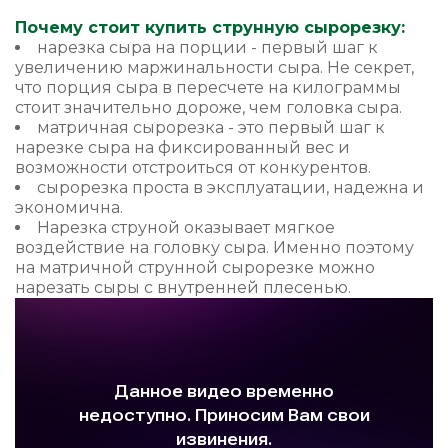
Почему стоит купить струнную сырорезку:
нарезка сыра на порции - первый шаг к
увеличению маржинальности сыра. Не секрет,
что порция сыра в пересчете на килограммы
стоит значительно дороже, чем головка сыра.
матричная сырорезка - это первый шаг к
нарезке сыра на фиксированный вес и
возможности отстроиться от конкурентов.
сырорезка проста в эксплуатации, надежна и
экономична.
Нарезка струной оказывает мягкое
воздействие на головку сыра. Именно поэтому
на матричной струнной сырорезке можно
нарезать сыры с внутренней плесенью.