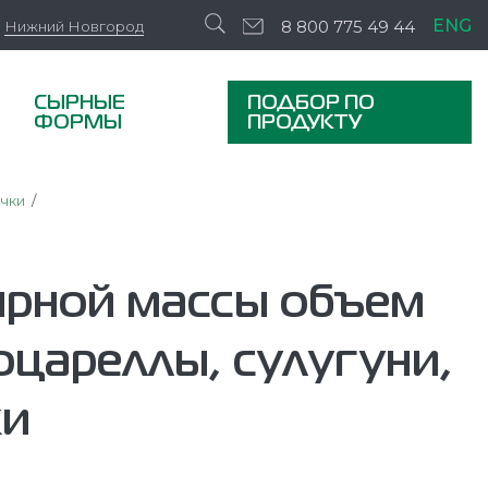
ENG
8 800 775 49 44
Нижний Новгород
СЫРНЫЕ
ПОДБОР ПО
ФОРМЫ
ПРОДУКТУ
ички
ырной массы объем
оцареллы, сулугуни,
ки