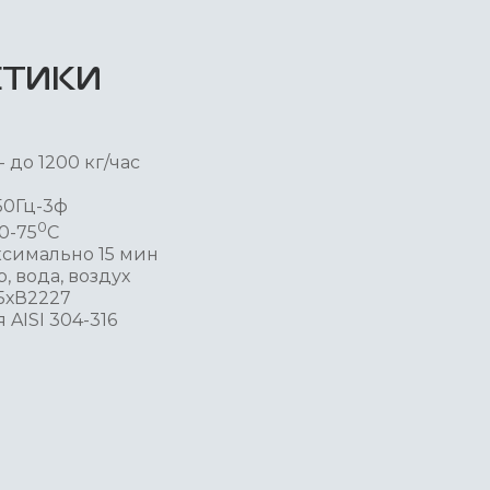
СТИКИ
 до 1200 кг/час
50Гц-3ф
0
0-75
С
симально 15 мин
, вода, воздух
5хВ2227
AISI 304-316