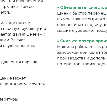
нку. Для обеспечения
а крышка. При ее
♦ Обеспечьте качеств
ется.
Шнеки быстро перемеши
вымешивание сырного те
исходит за счет
обеспечивают подачу чи
в паровую рубашку и от
машины убережет проду
вается двумя шнеками,
ами. За счет
♦ Снизьте потери прои
м осуществляется
Машина работает с сыр
замороженной кальяттой
производства и дополн
 давления пара на
потери при производств
ащение может
ращения регулируется.
пературы