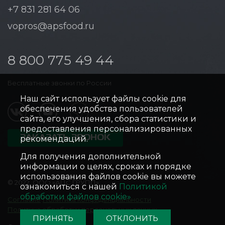
+7 831 281 64 06
vopros@apsfood.ru
8 800 775 49 44
Бесплатные звонки по России
Наш сайт использует файлы cookie для
обеспечения удобства пользователей
сайта, его улучшения, сбора статистики и
предоставления персонализированных
ЗАКАЗАТЬ ЗВОНОК
рекомендаций.
Для получения дополнительной
информации о целях, сроках и порядке
использования файлов cookie вы можете
© 2022, ООО «АПС ГРУПП»
ознакомиться с нашей
Политикой
обработки файлов cookie»
Согласие
Политика конфиденциальности
Политика обработки персональных данных
ПРИНЯТЬ
ОТКЛОНИТЬ