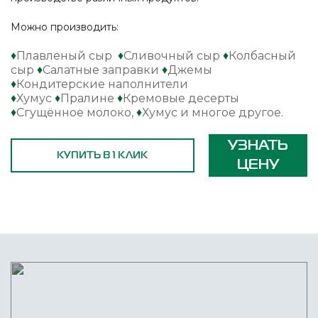
Можно производить:
♦
Плавленый сыр
♦
Сливочный сыр
♦
Колбасный
сыр
♦
Салатные заправки
♦
Джемы
♦
Кондитерские наполнители
♦
Хумус
♦
Пралине
♦
Кремовые десерты
♦
Сгущённое молоко,
♦
Хумус и многое другое.
УЗНАТЬ
КУПИТЬ В 1 КЛИК
ЦЕНУ