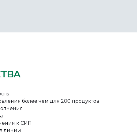
ТВА
ость
овления более чем для 200 продуктов
полнения
а
чения к СИП
 в линии