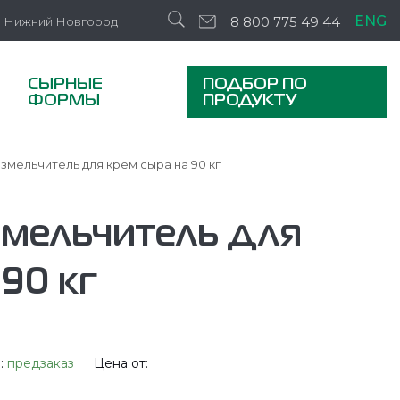
ENG
8 800 775 49 44
Нижний Новгород
СЫРНЫЕ
ПОДБОР ПО
ФОРМЫ
ПРОДУКТУ
змельчитель для крем сыра на 90 кг
змельчитель для
 90 кг
:
предзаказ
Цена от: