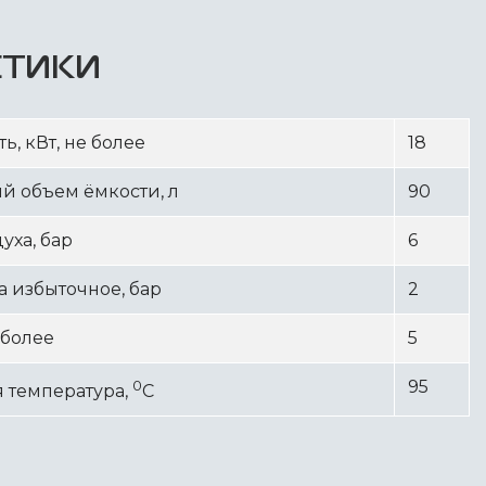
СТИКИ
, кВт, не более
18
 объем ёмкости, л
90
уха, бар
6
 избыточное, бар
2
 более
5
0
95
 температура,
С