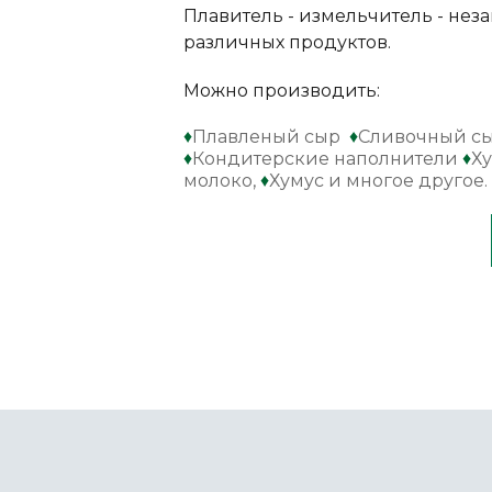
Плавитель - измельчитель - н
различных продуктов.
Можно производить:
♦
Плавленый сыр
♦
Сливочный с
♦
Кондитерские наполнители
♦
Х
молоко,
♦
Хумус и многое другое.