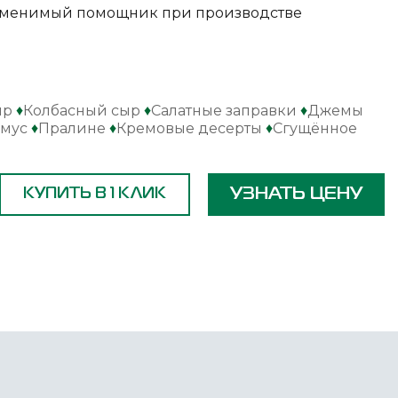
езаменимый помощник при производстве
ыр
♦
Колбасный сыр
♦
Салатные заправки
♦
Джемы
умус
♦
Пралине
♦
Кремовые десерты
♦
Сгущённое
УЗНАТЬ ЦЕНУ
КУПИТЬ В 1 КЛИК