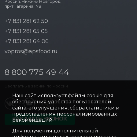
Россия, Нижний Новгород,
пр-т Гагарина, 178
+7 831 281 62 50
+7 831 281 65 05
+7 831 281 64 06
vopros@apsfood.ru
8 800 775 49 44
Бесплатные звонки по России
Наш сайт использует файлы cookie для
обеспечения удобства пользователей
сайта, его улучшения, сбора статистики и
предоставления персонализированных
ЗАКАЗАТЬ ЗВОНОК
рекомендаций.
Для получения дополнительной
информации о целях, сроках и порядке