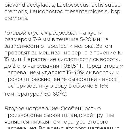
biovar diacetylactis, Lactococcus lactis subsp.
cremoris, Leuconostoc mesenteroides subsp.
cremoris.
Готовый сгусток разрезают
на куски
размером 7-9 мм в течение 5-20 мин в
зависимости от зрелости молока. Затем
проводят вымешивание зерна в течение 10-
15 мин. Нарастание кислотности сыворотки
до 2-ого нагревания 1,0±1,5 ̊ Т. Перед вторым
нагреванием удаляют 15-40% сыворотки и
проводят раскисление сыворотки - вносят
пастеризованную воду в объеме 5-15%
0
температурой 50-60
С.
Второе нагревание.
Особенностью
производства сыров голандской группы
является низкая температура второго
нагревания. Во время второго нагревания