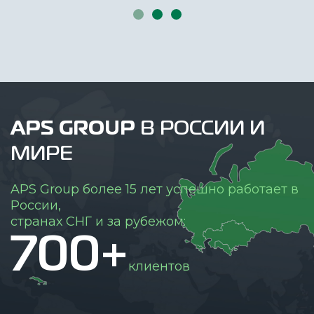
APS GROUP
В РОССИИ И
МИРЕ
APS Group более 15 лет успешно работает в
России,
странах СНГ и за рубежом:
700+
клиентов