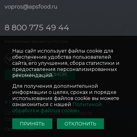
vopros@apsfood.ru
8 800 775 49 44
Бесплатные звонки по России
Наш сайт использует файлы cookie для
обеспечения удобства пользователей
сайта, его улучшения, сбора статистики и
предоставления персонализированных
ЗАКАЗАТЬ ЗВОНОК
рекомендаций.
Для получения дополнительной
информации о целях, сроках и порядке
использования файлов cookie вы можете
© 2022, ООО «АПС ГРУПП»
ознакомиться с нашей
Политикой
обработки файлов cookie»
Согласие
Политика конфиденциальности
Политика обработки персональных данных
ПРИНЯТЬ
ОТКЛОНИТЬ
Сделано в