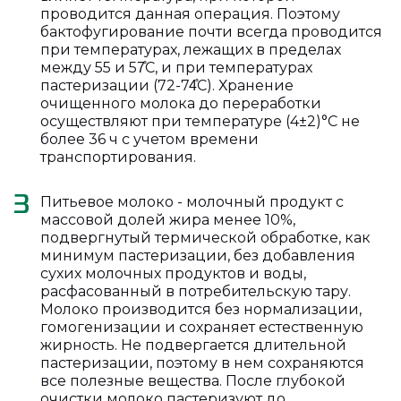
проводится данная операция. Поэтому
бактофугирование почти всегда проводится
при температурах, лежащих в пределах
между 55 и 57̊С, и при температурах
пастеризации (72-74̊С). Хранение
очищенного молока до переработки
осуществляют при температуре (4±2)°C не
более 36 ч с учетом времени
транспортирования.
Питьевое молоко - молочный продукт с
3
массовой долей жира менее 10%,
подвергнутый термической обработке, как
минимум пастеризации, без добавления
сухих молочных продуктов и воды,
расфасованный в потребительскую тару.
Молоко производится без нормализации,
гомогенизации и сохраняет естественную
жирность. Не подвергается длительной
пастеризации, поэтому в нем сохраняются
все полезные вещества. После глубокой
очистки молоко пастеризуют до