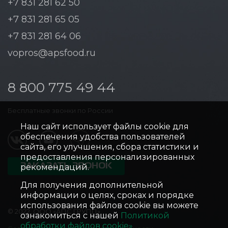
+7 831 281 62 50
+7 831 281 65 05
+7 831 281 64 06
vopros@apsfood.ru
8 800 775 49 44
Бесплатные звонки по России
Наш сайт использует файлы cookie для
обеспечения удобства пользователей
сайта, его улучшения, сбора статистики и
предоставления персонализированных
ЗАКАЗАТЬ ЗВОНОК
рекомендаций.
Для получения дополнительной
информации о целях, сроках и порядке
использования файлов cookie вы можете
© 2022, ООО «АПС ГРУПП»
ознакомиться с нашей
Политикой
обработки файлов cookie»