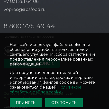
+7 831 281 64 06
vopros@apsfood.ru
8 800 775 49 44
Бесплатные звонки по России
Наш сайт использует файлы cookie для
обеспечения удобства пользователей
сайта, его улучшения, сбора статистики и
предоставления персонализированных
ЗАКАЗАТЬ ЗВОНОК
рекомендаций.
Для получения дополнительной
информации о целях, сроках и порядке
использования файлов cookie вы можете
© 2022, ООО «АПС ГРУПП»
ознакомиться с нашей
Политикой
обработки файлов cookie»
Согласие
Политика конфиденциальности
Политика обработки персональных данных
ПРИНЯТЬ
ОТКЛОНИТЬ
Сделано в