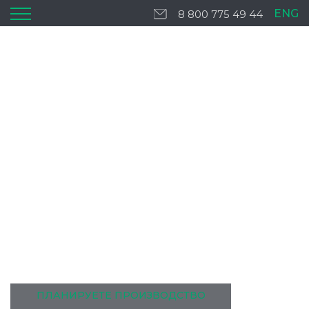
ENG
8 800 775 49 44
НАДЕЖНОЕ ПРОМЫШЛЕННОЕ
ОБОРУДОВАНИЕ ДЛЯ
ПРОИЗВОДСТВА СЫРА
ДЛЯ СЫРОДЕЛЬНЫХ ЗАВОДОВ
— ОТ 100 ЛИТРОВ
ДО 200 ТОНН ПЕРЕРАБОТКИ МОЛОКА
ПЛАНИРУЕТЕ ПРОИЗВОДСТВО